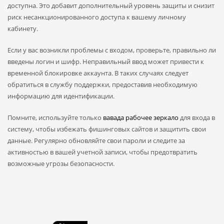
доступна. Это добавит дополнительный уровень защиты и снизит
риск несанкционированного доступа к вашему личному
кабинету.
Если у вас возникли проблемы с входом, проверьте, правильно ли
введены логин и шифр. Неправильный ввод может привести к
временной блокировке аккаунта. В таких случаях следует
обратиться в службу поддержки, предоставив необходимую
информацию для идентификации.
Помните, используйте только
вавада рабочее зеркало
для входа в
систему, чтобы избежать фишинговых сайтов и защитить свои
данные. Регулярно обновляйте свои пароли и следите за
активностью в вашей учетной записи, чтобы предотвратить
возможные угрозы безопасности.