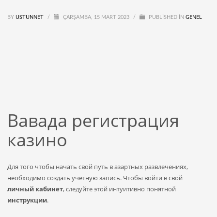
BY
USTUNNET
/
ÇARŞAMBA, 15 MART 2023
/
PUBLISHED IN
GENEL
Вавада регистрация
казино
Для того чтобы начать свой путь в азартных развлечениях,
необходимо создать учетную запись. Чтобы войти в свой
личный кабинет
, следуйте этой интуитивно понятной
инструкции
.