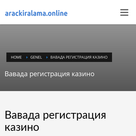
HOME
GENEL
ВАВАДА РЕГИСТРАЦИЯ КАЗИНО
Вавада регистрация казино
Вавада регистрация
казино