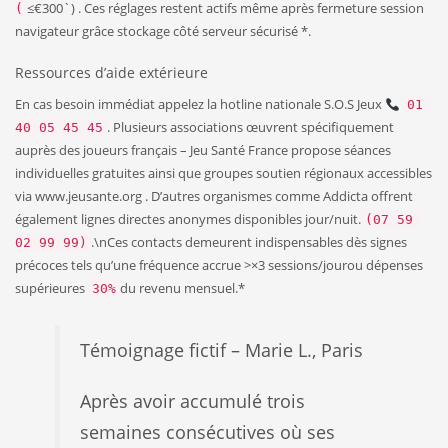
≤€300`) . Ces réglages restent actifs même après fermeture session
(
navigateur grâce stockage côté serveur sécurisé *.
Ressources d’aide extérieure
En cas besoin immédiat appelez la hotline nationale S.O.S Jeux
01
. Plusieurs associations œuvrent spécifiquement
40 05 45 45
auprès des joueurs français ­– Jeu Santé France propose séances
individuelles gratuites ainsi que groupes soutien régionaux accessibles
via www.jeusante.org . D’autres organismes comme Addicta offrent
également lignes directes anonymes disponibles jour/nuit.
(07 59
.\nCes contacts demeurent indispensables dès signes
02 99 99)
précoces tels qu’une fréquence accrue >×3 sessions/jour​ou dépenses
supérieures
du revenu mensuel.*
30%
Témoignage fictif – Marie L., Paris
Après avoir accumulé trois
semaines consécutives où ses