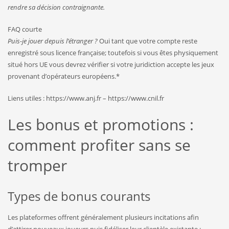
rendre sa décision contraignante.
FAQ courte
Puis-je jouer depuis l’étranger ?
Oui tant que votre compte reste
enregistré sous licence française; toutefois si vous êtes physiquement
situé hors UE vous devrez vérifier si votre juridiction accepte les jeux
provenant d’opérateurs européens.*
Liens utiles : https://www.anj.fr – https://www.cnil.fr
Les bonus et promotions :
comment profiter sans se
tromper
Types de bonus courants
Les plateformes offrent généralement plusieurs incitations afin