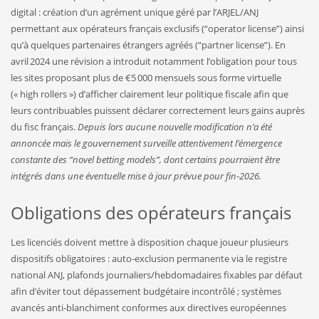
digital : création d’un agrément unique géré par l’ARJEL/ANJ
permettant aux opérateurs français exclusifs (“operator license”) ainsi
qu’à quelques partenaires étrangers agréés (“partner license”). En
avril 2024 une révision a introduit notamment l’obligation pour tous
les sites proposant plus de €5 000 mensuels sous forme virtuelle
(« high rollers ») d’afficher clairement leur politique fiscale afin que
leurs contribuables puissent déclarer correctement leurs gains auprès
du fisc français.
Depuis lors aucune nouvelle modification n’a été
annoncée mais le gouvernement surveille attentivement l’émergence
constante des “novel betting models”, dont certains pourraient être
intégrés dans une éventuelle mise à jour prévue pour fin‑2026.
Obligations des opérateurs français
Les licenciés doivent mettre à disposition chaque joueur plusieurs
dispositifs obligatoires : auto‑exclusion permanente via le registre
national ANJ, plafonds journaliers/hebdomadaires fixables par défaut
afin d’éviter tout dépassement budgétaire incontrôlé ; systèmes
avancés anti‑blanchiment conformes aux directives européennes