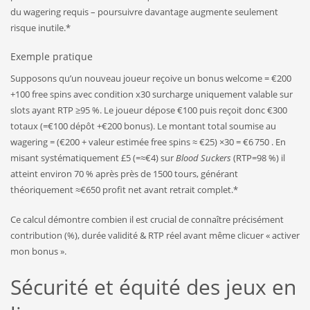
du wagering requis – poursuivre davantage augmente seulement
risque inutile.*
Exemple pratique
Supposons qu’un nouveau joueur reçoive un bonus welcome = €200
+100 free spins avec condition x30 surcharge uniquement valable sur
slots ayant RTP ≥95 %. Le joueur dépose €100 puis reçoit donc €300
totaux (=€100 dépôt +€200 bonus). Le montant total soumise au
wagering = (€200 + valeur estimée free spins ≈ €25) ×30 = €6 750 . En
misant systématiquement £5 (=≈€4) sur
Blood Suckers
(RTP=98 %) il
atteint environ 70 % après près de 1500 tours, générant
théoriquement ≈€650 profit net avant retrait complet.*
Ce calcul démontre combien il est crucial de connaître précisément
contribution (%), durée validité & RTP réel avant même clicuer « activer
mon bonus ».
Sécurité et équité des jeux en