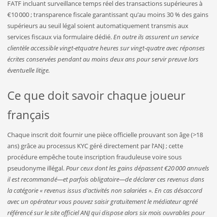
FATF incluant surveillance temps réel des transactions supérieures à
€10 000 ; transparence fiscale garantissant qu’au moins 30 % des gains
supérieurs au seuil légal soient automatiquement transmis aux
services fiscaux via formulaire dédié.
En outre ils assurent un service
clientèle accessible vingt‑et­quatre heures sur vingt‑quatre avec réponses
écrites conservées pendant au moins deux ans pour servir preuve lors
éventuelle litige.
Ce que doit savoir chaque joueur
français
Chaque inscrit doit fournir une pièce officielle prouvant son âge (>18
ans) grâce au processus KYC géré directement par l’ANJ ; cette
procédure empêche toute inscription frauduleuse voire sous
pseudonyme illégal.
Pour ceux dont les gains dépassent €20 000 annuels
il est recommandé—et parfois obligatoire—de déclarer ces revenus dans
la catégorie « revenus issus d’activités non salariées ». En cas désaccord
avec un opérateur vous pouvez saisir gratuitement le médiateur agréé
référencé sur le site officiel ANJ qui dispose alors six mois ouvrables pour