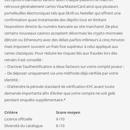
retrouve généralement cartes Visa/MasterCard ainsi que plusieurs
portefeuilles électroniques tels que Skrill ou Neteller qui offrent une
confirmation quasi instantanée des dépôts tout en limitant
l’exposition directe du numéro bancaire au site marchand. De plus
certains nouveaux casinos acceptent désormais les crypto‑monnaies
(Bitcoin ou Ethereum) avec des délais parfois inférieurs à cinq minutes
mais imposent souvent un frais fixe supérieur à celui appliqué aux
cartes classiques. Pour réduire les risques liés aux fraudes lors des
retraits il est conseillé :
– D’activer l’authentification à deux facteurs sur votre compte joueur ;
– De déposer uniquement via une méthode déjà vérifiée par votre
identité ;
– D’attendre la période standard de vérification KYC avant toute
demande importante afin d’éviter que votre compte ne soit gelé
pendant enquête supplémentaire.*
Critère
Score moyen
Licence officielle
9 /10
Diversité du catalogue
8 /10