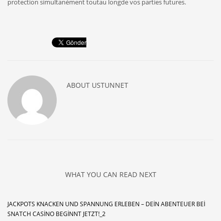
protection simultanément toutau long​de vos parties futures.​
ABOUT
USTUNNET
WHAT YOU CAN READ NEXT
JACKPOTS KNACKEN UND SPANNUNG ERLEBEN – DEIN ABENTEUER BEI
SNATCH CASINO BEGINNT JETZT!_2