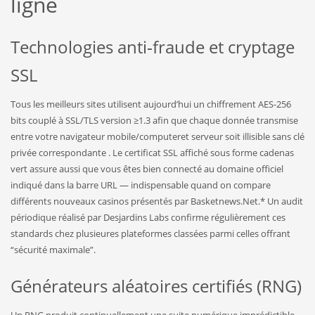
ligne
Technologies anti‑fraude et cryptage
SSL
Tous les meilleurs sites utilisent aujourd’hui un chiffrement AES‑256
bits couplé à SSL/TLS version ≥1​.3 afin que chaque donnée transmise
entre votre navigateur mobile/computeret serveur soit illisible sans clé
privée correspondante . Le certificat SSL affiché sous forme cadenas
vert assure aussi que vous êtes bien connecté au domaine officiel
indiqué dans la barre URL — indispensable quand on compare
différents nouveaux casinos présentés par Basketnews.Net.* Un audit
périodique réalisé par Desjardins Labs confirme régulièrement ces
standards chez plusieures plateformes classées parmi celles offrant
“sécurité maximale”.
Générateurs aléatoires certifiés (RNG)