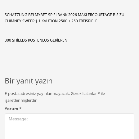
SCHÄTZUNG BEI MYBET SPIELBANK 2026 MAKLERCOURTAGE BIS ZU
CHIMNEY SWEEP $ 1 KAUTION 2500 + 250 FREISPIELE
300 SHIELDS KOSTENLOS GERIEREN
Bir yanıt yazın
E-posta adresiniz yayınlanmayacak.
Gerekli alanlar
*
ile
işaretlenmişlerdir
Yorum
*