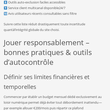
Outils auto-exclusion faciles accessibles
Service client multicanal disponible24/7
Avis utilisateurs récents consultables sans filtre
Suivre cette liste réduit drastiquement toute incertitude
quantàl’intégrité globale du site choisi.
Jouer responsablement –
bonnes pratiques & outils
d’autocontrôle
Définir ses limites financières et
temporelles
Commencer par établir un budget mensuel dédié exclusivement au
loisir numérique permet déjà éviter tout débordement inattendu —
par exemple allouer €200/mois puis répartir ce plafond