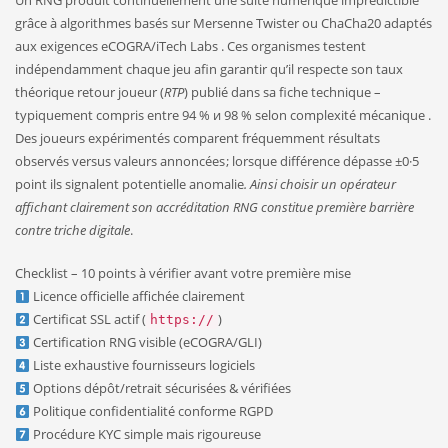
Un RNG produit continuellement une suite numérique imprédictible
grâce à algorithmes basés sur Mersenne Twister ou ChaCha20 adaptés
aux exigences eCOGRA/iTech Labs . Ces organismes testent
indépendamment chaque jeu afin garantir qu’il respecte son taux
théorique retour joueur (
RTP
) publié dans sa fiche technique –
typiquement compris entre 94 % и 98 % selon complexité mécanique .
Des joueurs expérimentés comparent fréquemment résultats
observés versus valeurs annoncées ; lorsque différence dépasse ±0·5
point ils signalent potentielle anomalie
. Ainsi choisir un opérateur
affichant clairement son accréditation RNG constitue première barrière
contre triche digitale
.
Checklist – 10 points à vérifier avant votre première mise
Licence officielle affichée clairement
Certificat SSL actif (
)
https://
Certification RNG visible (eCOGRA/GLI)
Liste exhaustive fournisseurs logiciels
Options dépôt/retrait sécurisées & vérifiées
Politique confidentialité conforme RGPD
Procédure KYC simple mais rigoureuse