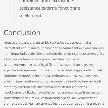
combinée auto-exclusion +
assistance externe fonctionne
réellement.
Conclusion
Nous avons parcouru ensemble toutes les étapes essentielles
permettant à tout amateur francophone souhaitant explorer l’univers
numérique ludique​de faire preuve lucide ; choisir judicieusement grâce
à licences vérifiées & catalogues diversifiés , respecter
scrupuleusement le cadre légal élaboré autour del’ancrage ANJ ,
exploiter intelligemment boni­ses touten évitant pièges conditionnels ,
confirmer sécurité technique via certificats SSL/RNG & audits tiers ,
enfin intégrer routine responsable soutenue tantôt by internal tools
tantôt by external helplines spécialisées​. Restez connectés
régulièrement à Basketnews.Net où nos analyses actualisées mettent
constamment ​en lumière ​les nouveautés parmi
nouveaux casinos
prometteurs dès leur lancement.​ Ainsi vous pourrez optimiser plaisir &