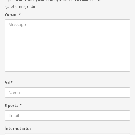
işaretlenmişlerdir
Yorum
*
Ad
*
E-posta
*
İnternet sitesi