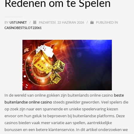
Redenen om te Spelen
BY
USTUNNET
/
PAZARTESI, 22 HAZIRAN 2026
/
PUBLISHED IN
CASINOBESTSLOT22061
In de wereld van online gokken zijn buitenlands online casino
beste
buitenlandse online casino
steeds gewilder geworden. Veel spelers die
op zoek zijn naar een spannende en unieke speelervaring kiezen
ervoor om hun geluk te beproeven bij buitenlandse platforms. Deze
casinos bieden vaak meer variatie aan spellen, aantrekkelijke
bonussen en een betere klantenservice. In dit artikel onderzoeken we