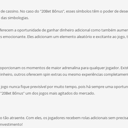
 de cassino. No caso do "20Bet Bônus", esses símbolos têm o poder de des
das simbologias.
as oferecem a oportunidade de ganhar dinheiro adicional como também aume
 emocionante. Eles adicionam um elemento aleatório e excitante ao jogo,
proporcionam os momentos de maior adrenalina para qualquer jogador. Exi
 dinheiro, outros oferecem spin extras ou mesmo experiências completamen
o jogo nunca fique previsível por muito tempo, pois há sempre uma oportu
 "20Bet Bônus" um dos jogos mais agitados do mercado.
go tão atraente. Com eles, os jogadores recebem rolas adicionais sem precis
investimento!