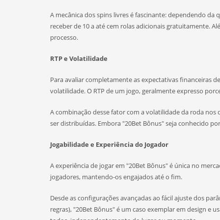
A mecânica dos spins livres é fascinante: dependendo da 
receber de 10 a até cem rolas adicionais gratuitamente. A
processo.
RTP e Volatilidade
Para avaliar completamente as expectativas financeiras de
volatilidade. O RTP de um jogo, geralmente expresso porce
A combinação desse fator com a volatilidade da roda nos
ser distribuídas. Embora "20Bet Bônus" seja conhecido po
Jogabilidade e Experiência do Jogador
A experiência de jogar em "20Bet Bônus" é única no merc
jogadores, mantendo-os engajados até o fim.
Desde as configurações avançadas ao fácil ajuste dos par
regras), "20Bet Bônus" é um caso exemplar em design e usa