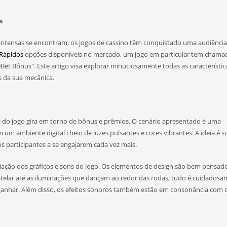
s
tensas se encontram, os jogos de cassino têm conquistado uma audiência
Rápidos
opções disponíveis no mercado, um jogo em particular tem chama
et Bônus". Este artigo visa explorar minuciosamente todas as característic
s da sua mecânica.
a do jogo gira em torno de bônus e prêmios. O cenário apresentado é uma
um ambiente digital cheio de luzes pulsantes e cores vibrantes. A ideia é s
s participantes a se engajarem cada vez mais.
iação dos gráficos e sons do jogo. Os elementos de design são bem pensad
stelar até as iluminações que dançam ao redor das rodas, tudo é cuidados
e ganhar. Além disso, os efeitos sonoros também estão em consonância com 