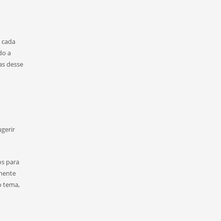
 cada
do a
as desse
ugerir
os para
amente
o tema,