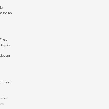
de
cassos no
) e a
players.
s devem
tal nos
o das
ara