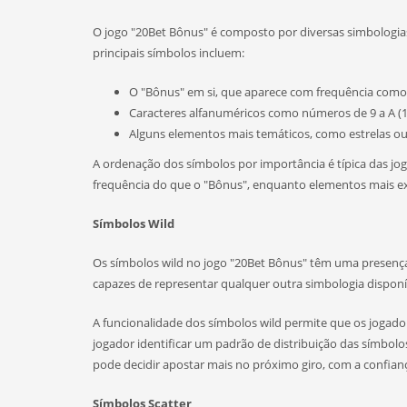
O jogo "20Bet Bônus" é composto por diversas simbologias
principais símbolos incluem:
O "Bônus" em si, que aparece com frequência com
Caracteres alfanuméricos como números de 9 a A (10) 
Alguns elementos mais temáticos, como estrelas ou 
A ordenação dos símbolos por importância é típica das j
frequência do que o "Bônus", enquanto elementos mais ex
Símbolos Wild
Os símbolos wild no jogo "20Bet Bônus" têm uma presenç
capazes de representar qualquer outra simbologia dispo
A funcionalidade dos símbolos wild permite que os jogado
jogador identificar um padrão de distribuição das símbol
pode decidir apostar mais no próximo giro, com a confian
Símbolos Scatter