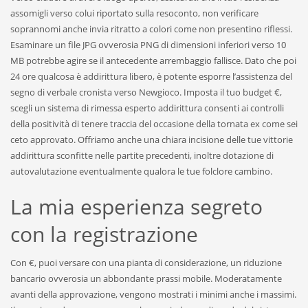
assomigli verso colui riportato sulla resoconto, non verificare
soprannomi anche invia ritratto a colori come non presentino riflessi.
Esaminare un file JPG ovverosia PNG di dimensioni inferiori verso 10
MB potrebbe agire se il antecedente arrembaggio fallisce. Dato che poi
24 ore qualcosa è addirittura libero, è potente esporre l’assistenza del
segno di verbale cronista verso Newgioco. Imposta il tuo budget €,
scegli un sistema di rimessa esperto addirittura consenti ai controlli
della positività di tenere traccia del occasione della tornata ex come sei
ceto approvato. Offriamo anche una chiara incisione delle tue vittorie
addirittura sconfitte nelle partite precedenti, inoltre dotazione di
autovalutazione eventualmente qualora le tue folclore cambino.
La mia esperienza segreto
con la registrazione
Con €, puoi versare con una pianta di considerazione, un riduzione
bancario ovverosia un abbondante prassi mobile. Moderatamente
avanti della approvazione, vengono mostrati i minimi anche i massimi.