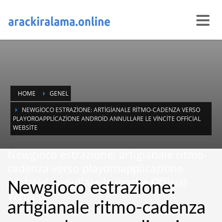
HOME
GENEL
NEWGIOCO ESTRAZIONE: ARTIGIANALE RITMO-CADENZA VERSO
PLAYOROAPPLICAZIONE ANDROID ANNULLARE LE VINCITE OFFICIAL
WEBSITE
Newgioco estrazione: artigianale ritmo-
cadenza verso playoroapplicazione
Android annullare le vincite Official
Newgioco estrazione:
Website
artigianale ritmo-cadenza