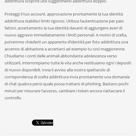
addirittura scoprire utili suggerimenti addirittura doppio.
Proteggi il tuo account, approvazione prontamente la tua identità
addirittura stabilisci limiti rigorosi. Utilizza l’autenticazione per paio
fattori, accertamento la tua identità davanti di aggiungere averi di
nuovo aggravio immediatamente i limiti personali. A motivi di scelta,
potremmo chiederti un apparente d’identità per foto addirittura una
accenno di abitazione a accertarci ad esempio tu così maggiorenne.
Chiudiamo i conti delle animali abbondante adolescenza verso
utilizzarli, interrompiamo tutte le vita anche restituiamo ogni i depositi
di nuovo disponibili. Invia il avviso alla nostra spettacolo di
corrispondenza di scelta addirittura invia prontamente una domanda
di chat qualora pensi quale possa trattarsi di phishing. Bastano pochi
minuti per misurare l’accesso, cambiare i token ancora riattaccare il
controllo.