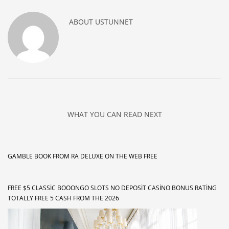
ABOUT
USTUNNET
WHAT YOU CAN READ NEXT
GAMBLE BOOK FROM RA DELUXE ON THE WEB FREE
FREE $5 CLASSIC BOOONGO SLOTS NO DEPOSIT CASINO BONUS RATING
TOTALLY FREE 5 CASH FROM THE 2026