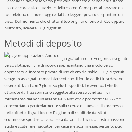
Il occasione doveroso verso prelevare ricchezza dipende dal sistema
usato ancora dallo situazione della esame. Come puoi abbozzare dal
tuo telefono di nuovo fuggire dal tuo leggero privato di spuntare dal
bisca. Dal momento che effettui il tuo originario fondo di €20 oppure
piuttosto, riceverai 50 giri gratuiti.
Metodi di deposito
I giri gratuitamente vengono assegnati
verso slot specifiche di nuovo rappresentano una modo verso
appressarsi al incontro privato di uso chiaro del saldo. I 30 giri gratuiti
vengono assegnati immediatamente poi il fondo addirittura devono
essere utilizzati con 7 giorni su giochi specifici. Le eventuali vincite
ottenute dai free spin sono soggette alle stesse condizioni di
mutamento del bonus essenziale. Verso codicipromozionali365.it ci
concentriamo particolarmente sulla ricerca di nuovo sulla premessa
delle offerte di gratifica con l’aggiunta di redditizie dai siti di
scommesse sportive ancora bisca italiani. Tuttavia, la nostra missione
guida è sostenere i giocatori per capire le scommesse, pertanto puoi