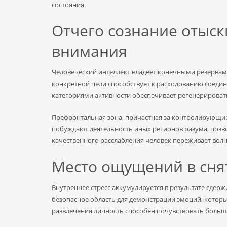
состояния.
Отчего сознание отыс
внимания
Человеческий интеллект владеет конечными резервам
конкретной цели способствует к расходованию соеди
категориями активности обеспечивает регенерировать
Префронтальная зона, причастная за контролирующие 
побуждают деятельность иных регионов разума, позво
качественного расслабления человек переживает вол
Место ощущений в сня
Внутреннее стресс аккумулируется в результате сде
безопасное область для демонстрации эмоций, котор
развлечения личность способен почувствовать больш