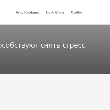
Araç Kiralama
Uçak Bileti
Oteller
особствуют снять стресс