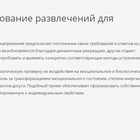
вование развлечений для
напряжения предполагает постижение своих требований и ответов на
о возобновляются благодаря динамичные рекреацию, другие отдают
пробовать и выявлять конкретно соответствующие методы устранени
матическую проверку их воздействия на эмоциональное и биологичес
троль за трансформациями эмоционального состояния, степени энергии
антов досуга. Подобный прием обеспечивает сформировать собствен
птированную к индивидуальным свойствам.