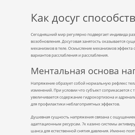
Как досуг способст
Сегодняшний мир регулярно подвергает индивида ра
возобновления. Досуговая занятость оказывается су
механизмов в теле. Осмысление механизмов эффекта о
вариантов расслабления и расслабления.
Ментальная основа на
Напряжение образует собой нормальную рефлекс тел
изменений. При условии что субъект соприкасается с
увеличивается содержание гидрокортизона и адренал
для профилактики неблагоприятных эффектов.
Душевная сущность напряжения связана с ощущением
адаптационным ресурсам. 7к казино системы активир
шанса для естественной снятия давления. Именно по