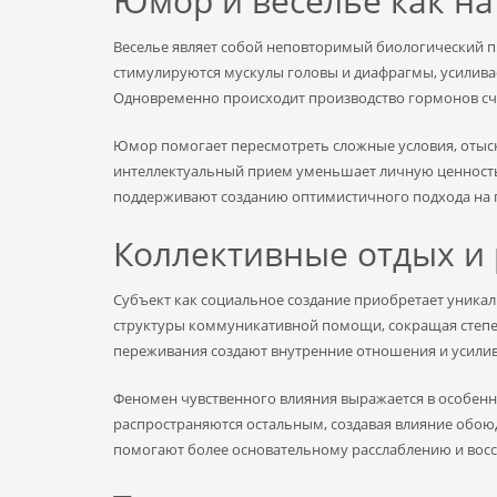
Юмор и веселье как на
Веселье являет собой неповторимый биологический п
стимулируются мускулы головы и диафрагмы, усилива
Одновременно происходит производство гормонов сча
Юмор помогает пересмотреть сложные условия, отыс
интеллектуальный прием уменьшает личную ценность 
поддерживают созданию оптимистичного подхода на 
Коллективные отдых и 
Субъект как социальное создание приобретает уника
структуры коммуникативной помощи, сокращая степен
переживания создают внутренние отношения и усили
Феномен чувственного влияния выражается в особенно
распространяются остальным, создавая влияние обою
помогают более основательному расслаблению и вос