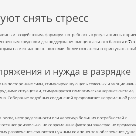
вуют снять стресс
зличным воздействиям, формируя потребность в результативных прие
щественным средством для поддержания эмоционального баланса и
7ка
тдыха на ментальность позволяет более сознательно приступать к вы
пряжения и нужда в разрядке
а на посторонние силы, стимулирующую цепь телесных и эмоциональ
 трудными ситуациями, стимулируется симпатическая нервная система,
ина. Собирание подобных соединений предполагает непременной раз
 риска, неопределенности или чересчур больших потребностей к
уются непроизвольно, но современные факторы зачастую не предлага
этому развлечения становятся нужным компонентом обеспечения душе