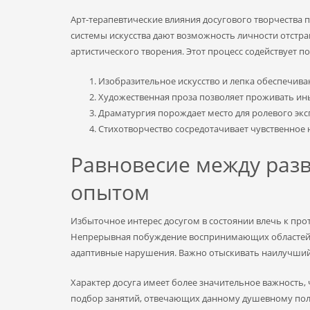
Арт-терапевтические влияния досугового творчества 
системы искусства дают возможность личности отстра
артистического творения. Этот процесс содействует 
Изобразительное искусство и лепка обеспечив
Художественная проза позволяет проживать ин
Драматургия порождает место для ролевого эк
Стихотворчество сосредотачивает чувственное 
Равновесие между раз
опытом
Избыточное интерес досугом в состоянии влечь к пр
Непрерывная побуждение воспринимающих областей 
адаптивные нарушения. Важно отыскивать наилучши
Характер досуга имеет более значительное важность,
подбор занятий, отвечающих данному душевному по