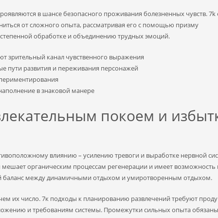
проявляются в шансе безопасного проживания болезненных чувств. 7k 
ниться от сложного опыта, рассматривая его с помощью призму
постепенной обработке и объединению трудных эмоций.
ают зрительный канал чувственного выражения
ые пути развития и переживания персонажей
спериментирования
наполнение в знаковой манере
влекательным покоем и избыт
отивоположному влиянию – усилению тревоги и выработке нервной си
мешает органическим процессам регенерации и имеет возможность 
й баланс между динамичными отдыхом и умиротворенным отдыхом.
 чем их число. 7к подходы к планированию развлечений требуют про
ложению и требованиям системы. Промежутки сильных опыта обязан