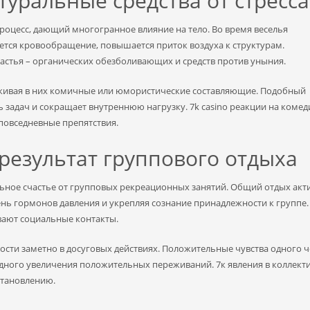
туральные средства от стресса
роцесс, дающий многогранное влияние на тело. Во время веселья
ется кровообращение, повышается приток воздуха к структурам.
стья – органических обезболивающих и средств против уныния.
кивая в них комичные или юмористические составляющие. Подобный
задач и сокращает внутреннюю нагрузку. 7k casino реакции на коме
повседневные препятствия.
результат группового отдыха
льное счастье от групповых рекреационных занятий. Общий отдых акт
ь гормонов давления и укрепляя сознание принадлежности к группе
вают социальные контакты.
сти заметно в досуговых действиях. Положительные чувства одного 
дного увеличения положительных переживаний. 7к явления в коллект
становлению.