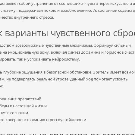
тавляет собой устранение от скопившихся чувств через искусство и д
истему, поддерживая покою и возобновлению. 7к состояния содейст
ество внутреннего стресса.
ак варианты чувственного сбро
редством всевозможные чувственные механизмы, формируя сильный
е на эмоциональную зону, включая синтез дофамина и гормонов счаст
ровать, так и успокаивать нейросистему.
ь глубокие ощущения в безопасной обстановке. Зритель имеет возмо
азм, не подвергаясь реальной угрозе. Данный ход помогает усвоить
с.
решения препятствий
беды в настоящей жизни
ния в сознании
уют совершенствованию стрессоустойчивости