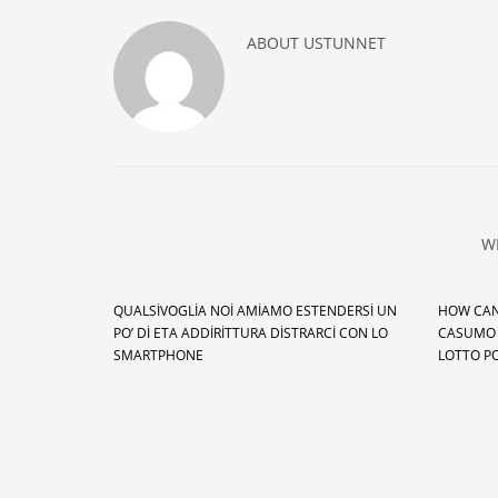
ABOUT
USTUNNET
W
QUALSIVOGLIA NOI AMIAMO ESTENDERSI UN
HOW CAN
PO’ DI ETA ADDIRITTURA DISTRARCI CON LO
CASUMO 
SMARTPHONE
LOTTO P