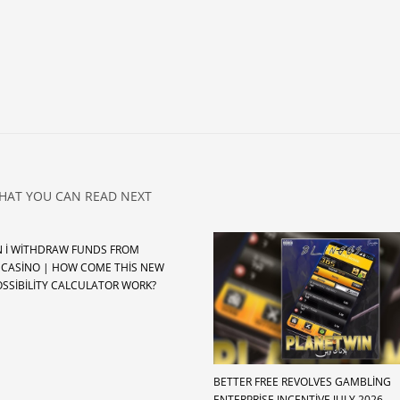
HAT YOU CAN READ NEXT
 I WITHDRAW FUNDS FROM
CASINO | HOW COME THIS NEW
OSSIBILITY CALCULATOR WORK?
BETTER FREE REVOLVES GAMBLING
ENTERPRISE INCENTIVE JULY 2026