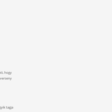
nti, hogy
 verseny
yik tagja