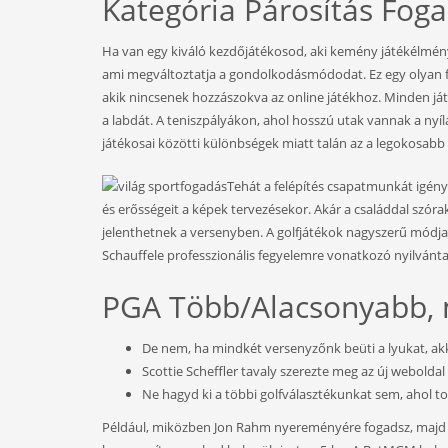
Kategória Párosítás Fog
Ha van egy kiváló kezdőjátékosod, aki kemény játékélményt
ami megváltoztatja a gondolkodásmódodat. Ez egy olyan f
akik nincsenek hozzászokva az online játékhoz. Minden játé
a labdát. A teniszpályákon, ahol hosszú utak vannak a nyíl
játékosai közötti különbségek miatt talán az a legokosabb 
Tehát a felépítés csapatmunkát igénye
és erősségeit a képek tervezésekor. Akár a családdal szóra
jelenthetnek a versenyben. A golfjátékok nagyszerű módjai 
Schauffele professzionális fegyelemre vonatkozó nyilvánta
PGA Több/Alacsonyabb, m
De nem, ha mindkét versenyzőnk beüti a lyukat, akk
Scottie Scheffler tavaly szerezte meg az új weboldal
Ne hagyd ki a többi golfválasztékunkat sem, ahol to
Például, miközben Jon Rahm nyereményére fogadsz, majd k