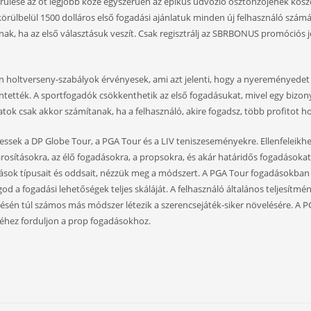
rülése az öt legjobb közé egyszerűen az epikus üdvözlő ösztönzőjének kös
 körülbelül 1500 dolláros első fogadási ajánlatuk minden új felhasználó számá
ak, ha az első választásuk veszít. Csak regisztrálj az SBRBONUS promóciós j
n holtverseny-szabályok érvényesek, ami azt jelenti, hogy a nyereményedet
tették. A sportfogadók csökkenthetik az első fogadásukat, mivel egy bizon
tok csak akkor számítanak, ha a felhasználó, akire fogadsz, több profitot ho
sek a DP Globe Tour, a PGA Tour és a LIV teniszeseményekre. Ellenfeleikh
osításokra, az élő fogadásokra, a propsokra, és akár határidős fogadásokat 
adások típusait és oddsait, nézzük meg a módszert. A PGA Tour fogadásokban
od a fogadási lehetőségek teljes skáláját. A felhasználó általános teljesítmé
lésén túl számos más módszer létezik a szerencsejáték-siker növelésére. A 
éhez forduljon a prop fogadásokhoz.