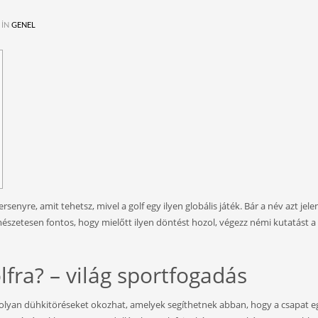
 IN
GENEL
senyre, amit tehetsz, mivel a golf egy ilyen globális játék. Bár a név azt jele
észetesen fontos, hogy mielőtt ilyen döntést hozol, végezz némi kutatást a
lfra?
– világ sportfogadás
z olyan dühkitöréseket okozhat, amelyek segíthetnek abban, hogy a csapat eg