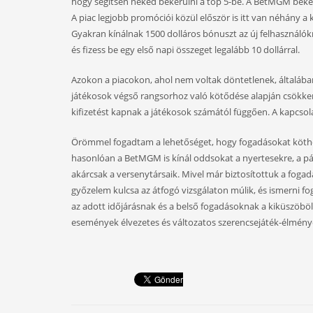
hogy segítsen neked bekerülni a top 5-be. A BetMGM beke
A piac legjobb promóciói közül először is itt van néhány a
Gyakran kínálnak 1500 dolláros bónuszt az új felhasználókn
és fizess be egy első napi összeget legalább 10 dollárral.
Azokon a piacokon, ahol nem voltak döntetlenek, általába
játékosok végső rangsorhoz való kötődése alapján csökken
kifizetést kapnak a játékosok számától függően. A kapcsola
Örömmel fogadtam a lehetőséget, hogy fogadásokat köthes
hasonlóan a BetMGM is kínál oddsokat a nyertesekre, a pár
akárcsak a versenytársaik. Mivel már biztosítottuk a fog
győzelem kulcsa az átfogó vizsgálaton múlik, és ismerni fog
az adott időjárásnak és a belső fogadásoknak a kiküszöbö
események élvezetes és változatos szerencsejáték-élmény