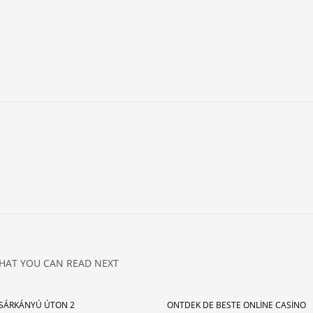
HAT YOU CAN READ NEXT
A SÁRKÁNYÚ ÚTON 2
ONTDEK DE BESTE ONLINE CASINO