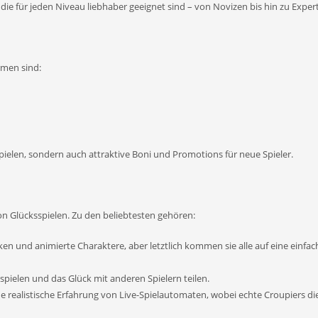
 die für jeden Niveau liebhaber geeignet sind – von Novizen bis hin zu Exper
rmen sind:
Spielen, sondern auch attraktive Boni und Promotions für neue Spieler.
n Glücksspielen. Zu den beliebtesten gehören:
ken und animierte Charaktere, aber letztlich kommen sie alle auf eine einfac
 spielen und das Glück mit anderen Spielern teilen.
ine realistische Erfahrung von Live-Spielautomaten, wobei echte Croupiers d