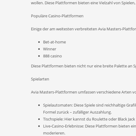
wollen. Diese Plattformen bieten eine Vielzahl von Spielen,
Populäre Casino-Plattformen
Einige der am weitesten verbreiteten Avia Masters-Plattfo
Bet-at-home
Winner
888 casino
Diese Plattformen bieten nicht nur eine breite Palette an 
Spielarten
Avia Masters-Plattformen umfassen verschiedene Arten vo
Spielautomaten: Diese Spiele sind reichhaltige Grafi
Formel zurück – zufälliger Auszahlung.
Tischspiele: Hier kannst du Roulette oder Black Jack
Live-Casino-Erlebnisse: Diese Plattformen bieten e
moderieren.