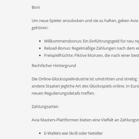
Boni
Um neue Spieler anzulocken und sie zu halten, geben Avi
gehören:
Willkommensbonus: Ein Einführungsgeld für neu regi
Reload-Bonus: Regelmäßige Zahlungen nach dem er
Freispielfrüchte: Fiktive Münzen, die nach einer 
Rechtlicher Hintergrund
Die Online-Glücksspielindustrie ist umstritten und streitig
andere Staaten jegliche Art des Glücksspiels online. In E
neuen Regulierungsdetails treffen.
Zahlungsarten
Avia Masters-Plattformen bieten eine Vielfalt an Zahlung
E-Wallets wie Skrill oder Neteller