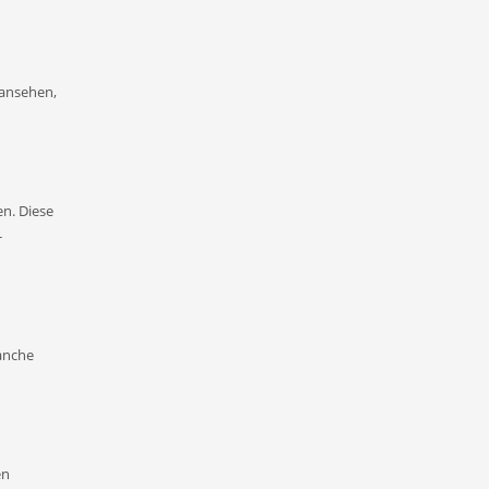
 ansehen,
n. Diese
-
ranche
en