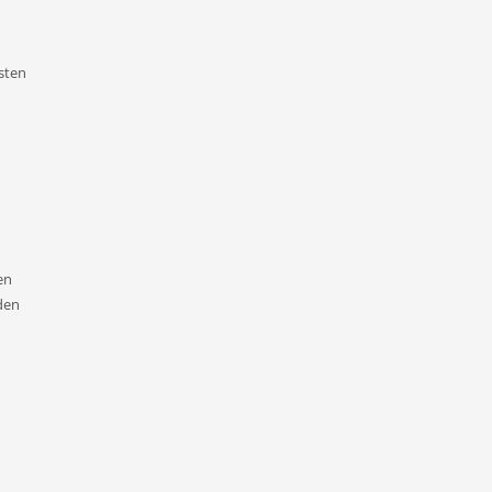
sten
en
 den