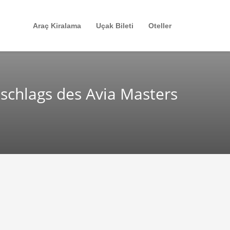
Araç Kiralama
Uçak Bileti
Oteller
lschlags des Avia Masters