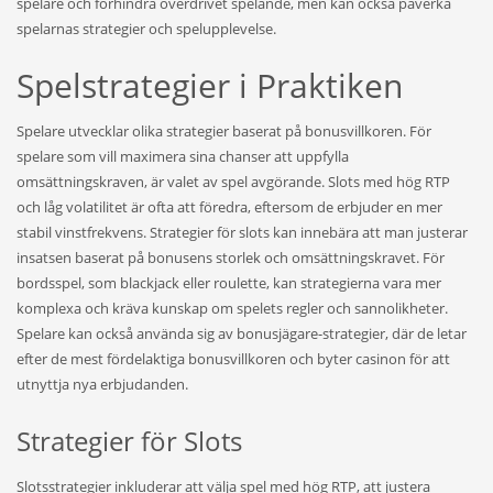
spelare och förhindra överdrivet spelande, men kan också påverka
spelarnas strategier och spelupplevelse.
Spelstrategier i Praktiken
Spelare utvecklar olika strategier baserat på bonusvillkoren. För
spelare som vill maximera sina chanser att uppfylla
omsättningskraven, är valet av spel avgörande. Slots med hög RTP
och låg volatilitet är ofta att föredra, eftersom de erbjuder en mer
stabil vinstfrekvens. Strategier för slots kan innebära att man justerar
insatsen baserat på bonusens storlek och omsättningskravet. För
bordsspel, som blackjack eller roulette, kan strategierna vara mer
komplexa och kräva kunskap om spelets regler och sannolikheter.
Spelare kan också använda sig av bonusjägare-strategier, där de letar
efter de mest fördelaktiga bonusvillkoren och byter casinon för att
utnyttja nya erbjudanden.
Strategier för Slots
Slotsstrategier inkluderar att välja spel med hög RTP, att justera