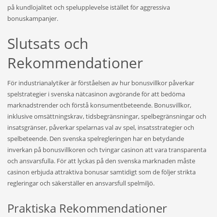
på kundlojalitet och spelupplevelse istället för aggressiva
bonuskampanjer.
Slutsats och
Rekommendationer
För industrianalytiker är förståelsen av hur bonusvillkor påverkar
spelstrategier i svenska nätcasinon avgörande för att bedöma
marknadstrender och förstå konsumentbeteende. Bonusvillkor,
inklusive omsättningskrav, tidsbegränsningar, spelbegränsningar och
insatsgränser, påverkar spelarnas val av spel, insatsstrategier och
spelbeteende. Den svenska spelregleringen har en betydande
inverkan på bonusvillkoren och tvingar casinon att vara transparenta
och ansvarsfulla. För att lyckas på den svenska marknaden måste
casinon erbjuda attraktiva bonusar samtidigt som de följer strikta
regleringar och säkerställer en ansvarsfull spelmiljö.
Praktiska Rekommendationer