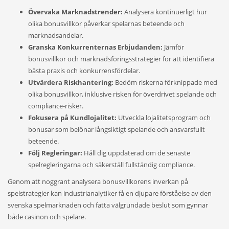
Övervaka Marknadstrender:
Analysera kontinuerligt hur
olika bonusvillkor påverkar spelarnas beteende och
marknadsandelar.
Granska Konkurrenternas Erbjudanden:
Jämför
bonusvillkor och marknadsföringsstrategier för att identifiera
bästa praxis och konkurrensfördelar.
Utvärdera Riskhantering:
Bedöm riskerna förknippade med
olika bonusvillkor, inklusive risken för överdrivet spelande och
compliance-risker.
Fokusera på Kundlojalitet:
Utveckla lojalitetsprogram och
bonusar som belönar långsiktigt spelande och ansvarsfullt
beteende.
Följ Regleringar:
Håll dig uppdaterad om de senaste
spelregleringarna och säkerställ fullständig compliance.
Genom att noggrant analysera bonusvillkorens inverkan på
spelstrategier kan industrianalytiker få en djupare förståelse av den
svenska spelmarknaden och fatta välgrundade beslut som gynnar
både casinon och spelare.