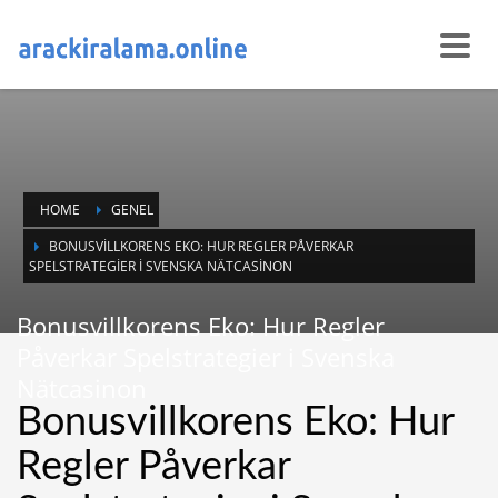
HOME
GENEL
BONUSVILLKORENS EKO: HUR REGLER PÅVERKAR
SPELSTRATEGIER I SVENSKA NÄTCASINON
Bonusvillkorens Eko: Hur Regler
Påverkar Spelstrategier i Svenska
Nätcasinon
Bonusvillkorens Eko: Hur
Regler Påverkar