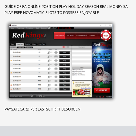
GUIDE OF RA ONLINE POSITION PLAY HOLIDAY SEASON REAL MONEY SA
PLAY FREE NOVOMATIC SLOTS TO POSSESS ENJOYABLE
PAYSAFECARD PER LASTSCHRIFT BESORGEN