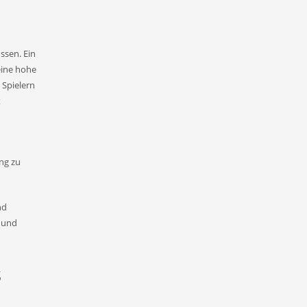
ssen. Ein
eine hohe
 Spielern
t
ung zu
nd
t und
s