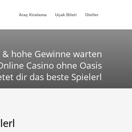
Araç Kiralama
Uçak Bileti
Oteller
r & hohe Gewinne warten
Online Casino ohne Oasis
etet dir das beste Spielerl
lerl