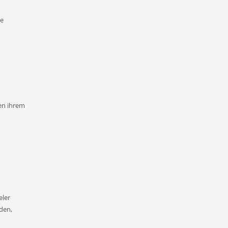
te
ben ihrem
eler
den,