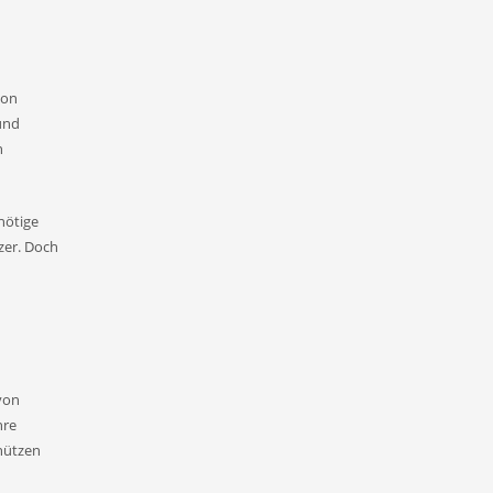
von
 und
n
nötige
tzer. Doch
 von
hre
chützen