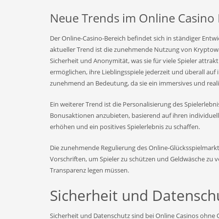
Neue Trends im Online Casino 
Der Online-Casino-Bereich befindet sich in ständiger Entwi
aktueller Trend ist die zunehmende Nutzung von Kryptow
Sicherheit und Anonymität, was sie für viele Spieler attrakt
ermöglichen, ihre Lieblingsspiele jederzeit und überall auf
zunehmend an Bedeutung, da sie ein immersives und realis
Ein weiterer Trend ist die Personalisierung des Spielerle
Bonusaktionen anzubieten, basierend auf ihren individuell
erhöhen und ein positives Spielerlebnis zu schaffen.
Die zunehmende Regulierung des Online-Glücksspielmarktes 
Vorschriften, um Spieler zu schützen und Geldwäsche zu v
Transparenz legen müssen.
Sicherheit und Datensch
Sicherheit und Datenschutz sind bei Online Casinos ohne