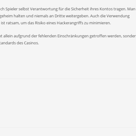
uch Spieler selbst Verantwortung für die Sicherheit ihres Kontos tragen. Man 
es geheim halten und niemals an Dritte weitergeben. Auch die Verwendung
ist ratsam, um das Risiko eines Hackerangriffs zu minimieren.
cht allein aufgrund der fehlenden Einschränkungen getroffen werden, sonde
tandards des Casinos.