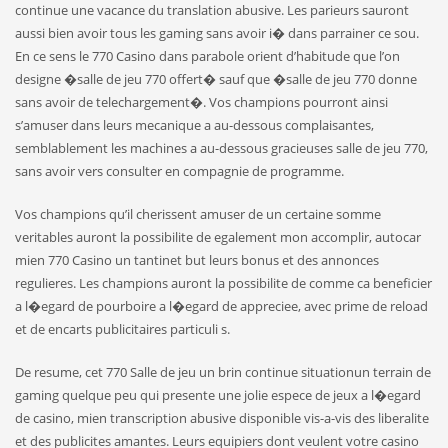
continue une vacance du translation abusive. Les parieurs sauront
aussi bien avoir tous les gaming sans avoir i� dans parrainer ce sou.
En ce sens le 770 Casino dans parabole orient d’habitude que l’on
designe �salle de jeu 770 offert� sauf que �salle de jeu 770 donne
sans avoir de telechargement�. Vos champions pourront ainsi
s’amuser dans leurs mecanique a au-dessous complaisantes,
semblablement les machines a au-dessous gracieuses salle de jeu 770,
sans avoir vers consulter en compagnie de programme.
Vos champions qu’il cherissent amuser de un certaine somme
veritables auront la possibilite de egalement mon accomplir, autocar
mien 770 Casino un tantinet but leurs bonus et des annonces
regulieres. Les champions auront la possibilite de comme ca beneficier
a l�egard de pourboire a l�egard de appreciee, avec prime de reload
et de encarts publicitaires particuli s.
De resume, cet 770 Salle de jeu un brin continue situationun terrain de
gaming quelque peu qui presente une jolie espece de jeux a l�egard
de casino, mien transcription abusive disponible vis-a-vis des liberalite
et des publicites amantes. Leurs equipiers dont veulent votre casino