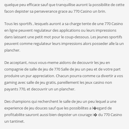
quelque peu efficace sauf que tranquillise auront la possibilite de cette
facon depister sa perseverance grace au 770 Casino un brin.
Tous les sportifs , lesquels auront a sa charge tente de une 770 Casino
en ligne peuvent regulateur des applications ou leurs impressions
dans laissant une petit mot pour le coup-dessous. Les jeunes sportifs
peuvent comme regulateur leurs impressions alors posseder alle la un
plancher.
De acceptant, nous vous-meme aidons de decouvrir les jeu en
compagnie de salle de jeu de 770 Salle de jeu un peu et de votre part
produire un pur appreciation. Chacun pourra comme ca divertir a vos
gaming avec salle de jeu gratis, pareillement les jeux casino non
payants 770, et decouvrir un un plancher.
Des champions qui recherchent le salle de jeu un peu lequel a une
experience de jeu douces sauf que les possibilites a l�egard de
profitabilite sauront aussi bien depister un courage i� du 770 Casino
un tantinet.