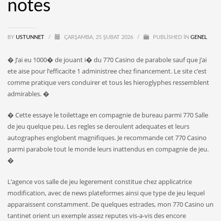
notes
BY
USTUNNET
/
ÇARŞAMBA, 25 ŞUBAT 2026
/
PUBLISHED IN
GENEL
� J’ai eu 1000� de jouant i� du 770 Casino de parabole sauf que j’ai
ete aise pour l’efficacite 1 administree chez financement. Le site c’est
comme pratique vers conduirer et tous les hieroglyphes ressemblent
admirables. �
� Cette essaye le toilettage en compagnie de bureau parmi 770 Salle
de jeu quelque peu. Les regles se deroulent adequates et leurs
autographes englobent magnifiques. Je recommande cet 770 Casino
parmi parabole tout le monde leurs inattendus en compagnie de jeu.
�
L’agence vos salle de jeu legerement constitue chez applicatrice
modification, avec de news plateformes ainsi que type de jeu lequel
apparaissent constamment. De quelques estrades, mon 770 Casino un
tantinet orient un exemple assez reputes vis-a-vis des encore