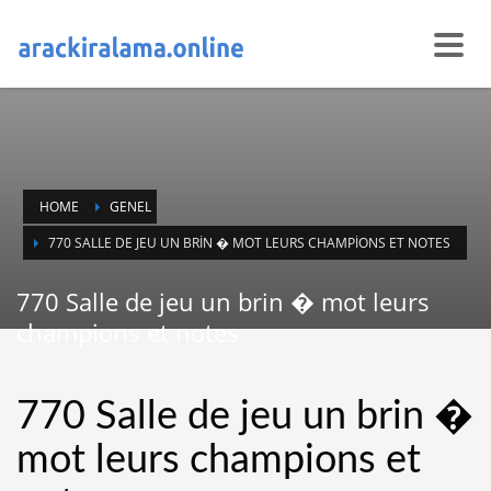
HOME
GENEL
770 SALLE DE JEU UN BRIN � MOT LEURS CHAMPIONS ET NOTES
770 Salle de jeu un brin � mot leurs
champions et notes
770 Salle de jeu un brin �
mot leurs champions et