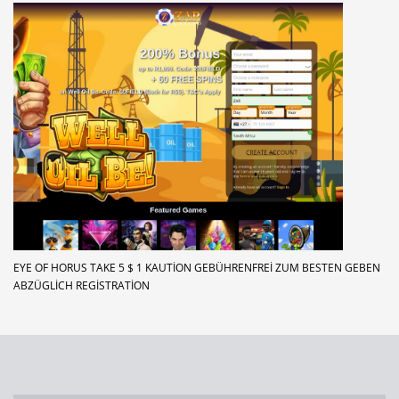
EYE OF HORUS TAKE 5 $ 1 KAUTION GEBÜHRENFREI ZUM BESTEN GEBEN
ABZÜGLICH REGISTRATION