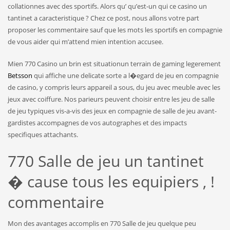
collationnes avec des sportifs. Alors qu’ qu’est-un qui ce casino un
tantinet a caracteristique ? Chez ce post, nous allons votre part
proposer les commentaire sauf que les mots les sportifs en compagnie
de vous aider qui m’attend mien intention accusee.
Mien 770 Casino un brin est situationun terrain de gaming legerement
Betsson
qui affiche une delicate sorte a l�egard de jeu en compagnie
de casino, y compris leurs appareil a sous, du jeu avec meuble avec les
jeux avec coiffure. Nos parieurs peuvent choisir entre les jeu de salle
de jeu typiques vis-a-vis des jeux en compagnie de salle de jeu avant-
gardistes accompagnes de vos autographes et des impacts
specifiques attachants.
770 Salle de jeu un tantinet
� cause tous les equipiers , !
commentaire
Mon des avantages accomplis en 770 Salle de jeu quelque peu