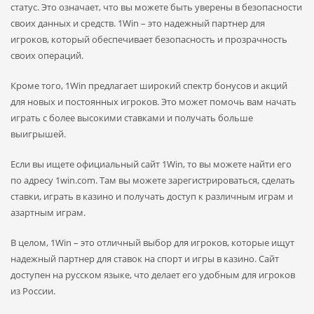
статус. Это означает, что вы можете быть уверены в безопасности
своих данных и средств. 1Win – это надежный партнер для
игроков, который обеспечивает безопасность и прозрачность
своих операций.
Кроме того, 1Win предлагает широкий спектр бонусов и акций
для новых и постоянных игроков. Это может помочь вам начать
играть с более высокими ставками и получать больше
выигрышей.
Если вы ищете официальный сайт 1Win, то вы можете найти его
по адресу 1win.com. Там вы можете зарегистрироваться, сделать
ставки, играть в казино и получать доступ к различным играм и
азартным играм.
В целом, 1Win – это отличный выбор для игроков, которые ищут
надежный партнер для ставок на спорт и игры в казино. Сайт
доступен на русском языке, что делает его удобным для игроков
из России.