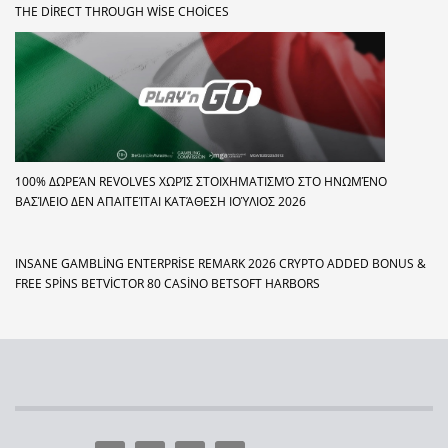
THE DIRECT THROUGH WISE CHOICES
100% ΔΩΡΕΆΝ REVOLVES ΧΩΡΊΣ ΣΤΟΙΧΗΜΑΤΙΣΜΌ ΣΤΟ ΗΝΩΜΈΝΟ
ΒΑΣΊΛΕΙΟ ΔΕΝ ΑΠΑΙΤΕΊΤΑΙ ΚΑΤΆΘΕΣΗ ΙΟΎΛΙΟΣ 2026
INSANE GAMBLING ENTERPRISE REMARK 2026 CRYPTO ADDED BONUS &
FREE SPINS BETVICTOR 80 CASINO BETSOFT HARBORS