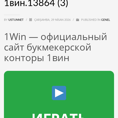
1вин.13864 (3)
BY
USTUNNET
/
ÇARŞAMBA, 29 NISAN 2026
/
PUBLISHED IN
GENEL
1Win — официальный
сайт букмекерской
конторы 1вин