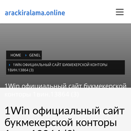
HOME
GENEL
1WIN ОФИЦИАЛЬНЫЙ САЙТ БУКМЕКЕРСКОЙ КОНТОРЫ
1ВИН.13864 (3)
1Win официальный сайт букмекерской
конторы 1вин.13864 (3)
1Win официальный сайт
букмекерской конторы