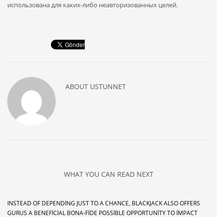
использована для каких-либо неавторизованных целей.
ABOUT
USTUNNET
WHAT YOU CAN READ NEXT
INSTEAD OF DEPENDING JUST TO A CHANCE, BLACKJACK ALSO OFFERS
GURUS A BENEFICIAL BONA-FIDE POSSIBLE OPPORTUNITY TO IMPACT